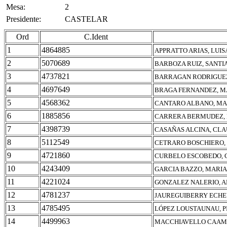
Mesa:
2
Presidente:
CASTELAR
Ord
C.Ident
1
4864885
APPRATTO ARIAS, LUIS
2
5070689
BARBOZA RUIZ, SANT
3
4737821
BARRAGAN RODRIGUEZ
4
4697649
BRAGA FERNANDEZ, M
5
4568362
CANTARO ALBANO, MA
6
1885856
CARRERA BERMUDEZ,
7
4398739
CASAÑAS ALCINA, CLA
8
5112549
CETRARO BOSCHIERO,
9
4721860
CURBELO ESCOBEDO, 
10
4243409
GARCIA BAZZO, MARIA
11
4221024
GONZALEZ NALERIO, A
12
4781237
JAUREGUIBERRY ECHEV
13
4785495
LÓPEZ LOUSTAUNAU, 
14
4499963
MACCHIAVELLO CAAM