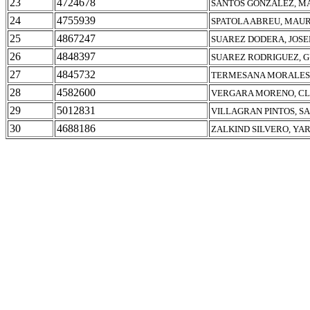
23
4724678
SANTOS GONZALEZ, M
24
4755939
SPATOLA ABREU, MAUR
25
4867247
SUAREZ DODERA, JOSE
26
4848397
SUAREZ RODRIGUEZ, 
27
4845732
TERMESANA MORALES,
28
4582600
VERGARA MORENO, CL
29
5012831
VILLAGRAN PINTOS, S
30
4688186
ZALKIND SILVERO, YA