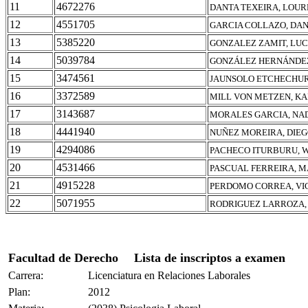
11
4672276
DANTA TEXEIRA, LOU
12
4551705
GARCIA COLLAZO, DAN
13
5385220
GONZALEZ ZAMIT, LUC
14
5039784
GONZÁLEZ HERNÁNDEZ
15
3474561
JAUNSOLO ETCHECHURI
16
3372589
MILL VON METZEN, KA
17
3143687
MORALES GARCIA, NA
18
4441940
NUÑEZ MOREIRA, DIE
19
4294086
PACHECO ITURBURU, 
20
4531466
PASCUAL FERREIRA, M
21
4915228
PERDOMO CORREA, VI
22
5071955
RODRIGUEZ LARROZA, 
Facultad de Derecho
Lista de inscriptos a examen
Carrera:
Licenciatura en Relaciones Laborales
Plan:
2012