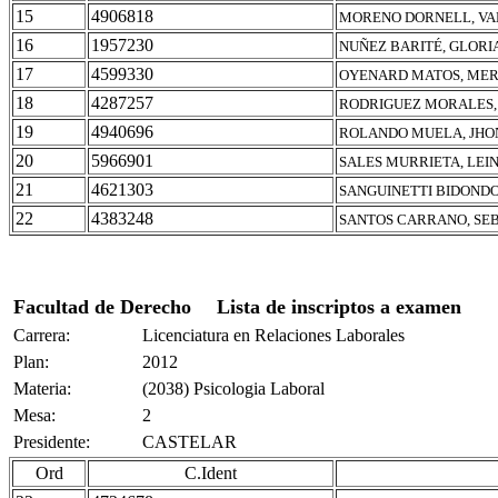
15
4906818
MORENO DORNELL, VA
16
1957230
NUÑEZ BARITÉ, GLORI
17
4599330
OYENARD MATOS, MER
18
4287257
RODRIGUEZ MORALES,
19
4940696
ROLANDO MUELA, JHO
20
5966901
SALES MURRIETA, LEI
21
4621303
SANGUINETTI BIDONDO
22
4383248
SANTOS CARRANO, SE
Facultad de Derecho
Lista de inscriptos a examen
Carrera:
Licenciatura en Relaciones Laborales
Plan:
2012
Materia:
(2038) Psicologia Laboral
Mesa:
2
Presidente:
CASTELAR
Ord
C.Ident