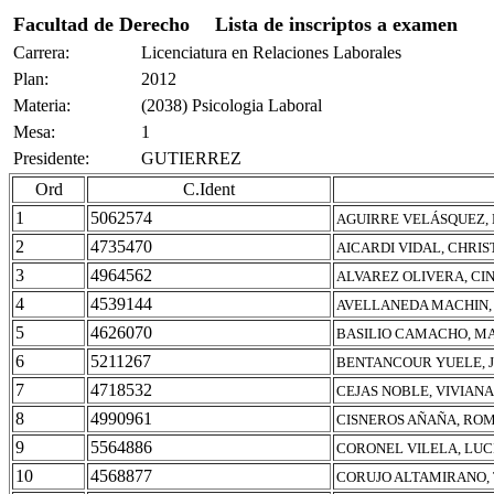
Facultad de Derecho
Lista de inscriptos a examen
Carrera:
Licenciatura en Relaciones Laborales
Plan:
2012
Materia:
(2038) Psicologia Laboral
Mesa:
1
Presidente:
GUTIERREZ
Ord
C.Ident
1
5062574
AGUIRRE VELÁSQUEZ,
2
4735470
AICARDI VIDAL, CHRI
3
4964562
ALVAREZ OLIVERA, CI
4
4539144
AVELLANEDA MACHIN,
5
4626070
BASILIO CAMACHO, MA
6
5211267
BENTANCOUR YUELE, J
7
4718532
CEJAS NOBLE, VIVIAN
8
4990961
CISNEROS AÑAÑA, ROM
9
5564886
CORONEL VILELA, LUC
10
4568877
CORUJO ALTAMIRANO,