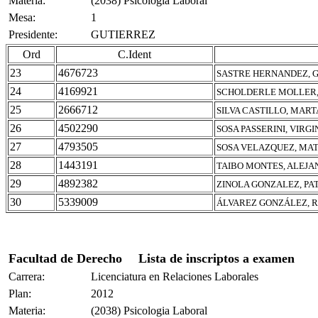
Materia:
(2038) Psicologia Laboral
Mesa:
1
Presidente:
GUTIERREZ
Ord
C.Ident
23
4676723
SASTRE HERNANDEZ, 
24
4169921
SCHOLDERLE MOLLER
25
2666712
SILVA CASTILLO, MAR
26
4502290
SOSA PASSERINI, VIRGI
27
4793505
SOSA VELAZQUEZ, MA
28
1443191
TAIBO MONTES, ALEJA
29
4892382
ZINOLA GONZALEZ, PA
30
5339009
ÁLVAREZ GONZÁLEZ, 
Facultad de Derecho
Lista de inscriptos a examen
Carrera:
Licenciatura en Relaciones Laborales
Plan:
2012
Materia:
(2038) Psicologia Laboral