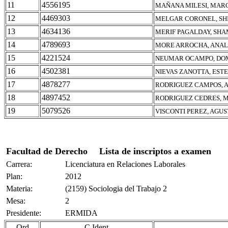
11
4556195
MAÑANA MILESI, MAR
12
4469303
MELGAR CORONEL, SHI
13
4634136
MERIF PAGALDAY, SHA
14
4789693
MORE ARROCHA, ANAL
15
4221524
NEUMAR OCAMPO, DOM
16
4502381
NIEVAS ZANOTTA, EST
17
4878277
RODRIGUEZ CAMPOS, 
18
4897452
RODRIGUEZ CEDRES, M
19
5079526
VISCONTI PEREZ, AGUS
Facultad de Derecho
Lista de inscriptos a examen
Carrera:
Licenciatura en Relaciones Laborales
Plan:
2012
Materia:
(2159) Sociologia del Trabajo 2
Mesa:
2
Presidente:
ERMIDA
Ord
C.Ident