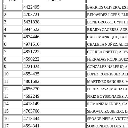
1
4422495
BARRIOS OLIVERA, ES
2
4703721
BENAVIDEZ LOPEZ, EL
3
5431838
BONE GROSSO, CYNTHI
4
3944522
BRAIDA CACERES, ADR
5
4874446
CAPPI MANRIQUE, TAT
6
4971516
CHALELA NUÑEZ, ALIC
7
4851722
CORREA ONETTO, ALV
8
4590222
FERRADAS RODRIGUEZ
9
4221024
GONZALEZ NALERIO, A
10
4554435
LOPEZ RODRIGUEZ, AL
11
4801682
MARTINEZ SANCHEZ, 
12
4656270
PEREZ RAVA, MARIA B
13
4692249
PIRIZ BOYSSONADEZ, 
14
4418149
ROMANIZ MENDEZ, CA
15
4763768
SEGOVIA IZQUIERDO, 
16
4718444
SEOANE NEIRA, VICTO
17
4594341
SORRONDEGUI DESTEF