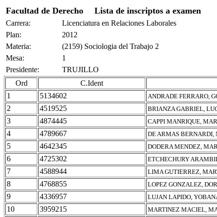
Facultad de Derecho
Lista de inscriptos a examen
Carrera:
Licenciatura en Relaciones Laborales
Plan:
2012
Materia:
(2159) Sociologia del Trabajo 2
Mesa:
1
Presidente:
TRUJILLO
Ord
C.Ident
1
5134602
ANDRADE FERRARO, G
2
4519525
BRIANZA GABRIEL, LU
3
4874445
CAPPI MANRIQUE, MAR
4
4789667
DE ARMAS BERNARDI, 
5
4642345
DODERA MENDEZ, MAR
6
4725302
ETCHECHURY ARAMBIL
7
4588944
LIMA GUTIERREZ, MAR
8
4768855
LOPEZ GONZALEZ, DOR
9
4336957
LUJAN LAPIDO, YOBAN
10
3959215
MARTINEZ MACIEL, M