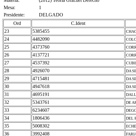
Materia:
(2012) Teoria Gral.del Derecho
Mesa:
1
Presidente:
DELGADO
Ord
C.Ident
23
5385455
CHAG
24
4482090
COLO
25
4373760
CORR
26
4137721
CORR
27
4537392
CUBI
28
4926070
DA S
29
4715481
DA S
30
4947618
DA S
31
4695191
DALL
32
5343761
DE A
33
6234607
DEGG
34
1806436
DEL 
35
5008302
ECHE
36
3992408
FARI