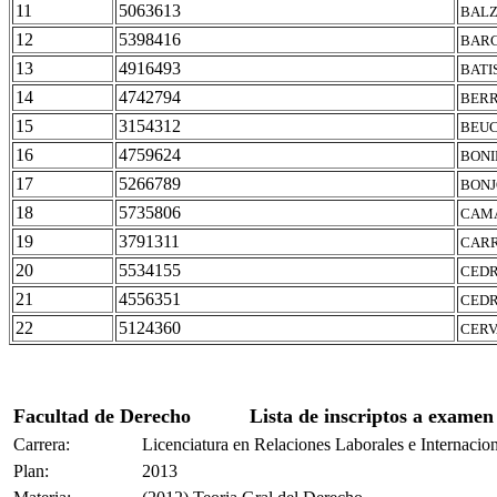
11
5063613
BALZ
12
5398416
BARC
13
4916493
BATI
14
4742794
BERR
15
3154312
BEUC
16
4759624
BONI
17
5266789
BONJ
18
5735806
CAMA
19
3791311
CARR
20
5534155
CEDR
21
4556351
CEDR
22
5124360
CERV
Facultad de Derecho
Lista de inscriptos a examen
Carrera:
Licenciatura en Relaciones Laborales e Internacio
Plan:
2013