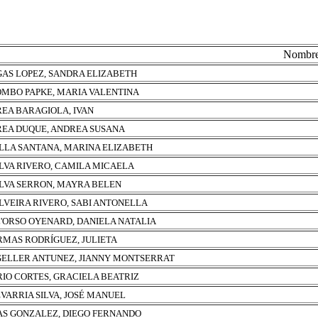
Nombr
AS LOPEZ, SANDRA ELIZABETH
MBO PAPKE, MARIA VALENTINA
EA BARAGIOLA, IVAN
EA DUQUE, ANDREA SUSANA
LLA SANTANA, MARINA ELIZABETH
ILVA RIVERO, CAMILA MICAELA
ILVA SERRON, MAYRA BELEN
ILVEIRA RIVERO, SABI ANTONELLA
'ORSO OYENARD, DANIELA NATALIA
RMAS RODRÍGUEZ, JULIETA
ELLER ANTUNEZ, JIANNY MONTSERRAT
RIO CORTES, GRACIELA BEATRIZ
VARRIA SILVA, JOSÉ MANUEL
AS GONZALEZ, DIEGO FERNANDO