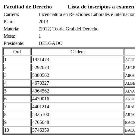
Facultad de Derecho
Lista de inscriptos a examen
Carrera:
Licenciatura en Relaciones Laborales e Internacio
Plan:
2013
Materia:
(2012) Teoria Gral.del Derecho
Mesa:
1
Presidente:
DELGADO
Ord
C.Ident
1
1921473
AGUI
2
5292673
AHLE
3
5380562
AIRA
4
4678327
ALBE
5
4964562
ALVA
6
4439016
ANDR
7
4401214
ARAU
8
5325100
ARIA
9
4765648
BACE
10
3746359
BACQ