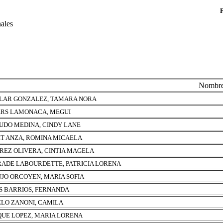
nales
Nombr
LAR GONZALEZ, TAMARA NORA
RS LAMONACA, MEGUI
UDO MEDINA, CINDY LANE
T ANZA, ROMINA MICAELA
REZ OLIVERA, CINTIA MAGELA
ADE LABOURDETTE, PATRICIA LORENA
JO ORCOYEN, MARIA SOFIA
S BARRIOS, FERNANDA
LO ZANONI, CAMILA
UE LOPEZ, MARIA LORENA