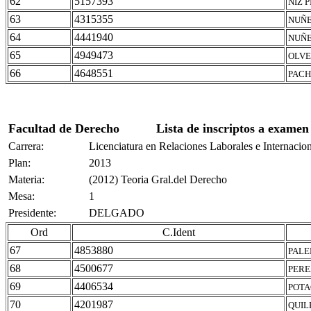
62
5157393
NIZ 
63
4315355
NUÑE
64
4441940
NUÑE
65
4949473
OLVE
66
4648551
PACH
Facultad de Derecho
Lista de inscriptos a examen
Carrera:
Licenciatura en Relaciones Laborales e Internacio
Plan:
2013
Materia:
(2012) Teoria Gral.del Derecho
Mesa:
1
Presidente:
DELGADO
Ord
C.Ident
67
4853880
PALE
68
4500677
PERE
69
4406534
POTA
70
4201987
QUIL