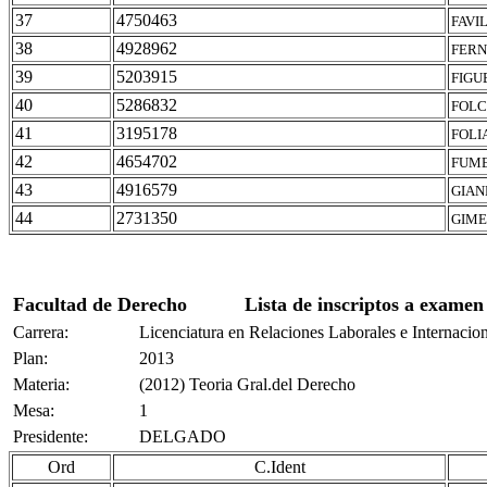
37
4750463
FAVI
38
4928962
FERN
39
5203915
FIGU
40
5286832
FOLC
41
3195178
FOLI
42
4654702
FUME
43
4916579
GIAN
44
2731350
GIME
Facultad de Derecho
Lista de inscriptos a examen
Carrera:
Licenciatura en Relaciones Laborales e Internacio
Plan:
2013
Materia:
(2012) Teoria Gral.del Derecho
Mesa:
1
Presidente:
DELGADO
Ord
C.Ident