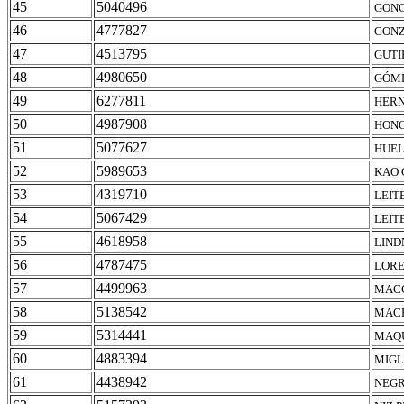
45
5040496
GONC
46
4777827
GONZ
47
4513795
GUTI
48
4980650
GÓME
49
6277811
HERN
50
4987908
HONO
51
5077627
HUEL
52
5989653
KAO 
53
4319710
LEIT
54
5067429
LEIT
55
4618958
LIND
56
4787475
LORE
57
4499963
MACC
58
5138542
MACH
59
5314441
MAQU
60
4883394
MIGL
61
4438942
NEGR