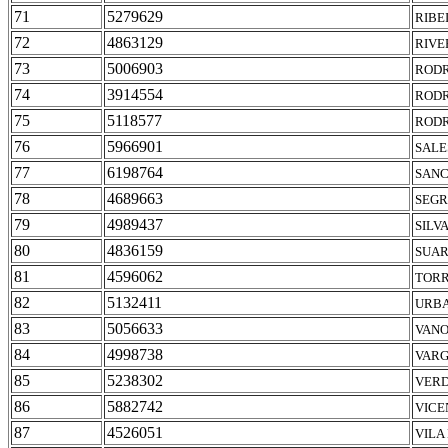
71
5279629
RIBE
72
4863129
RIVE
73
5006903
RODR
74
3914554
RODR
75
5118577
RODR
76
5966901
SALE
77
6198764
SANC
78
4689663
SEGR
79
4989437
SILV
80
4836159
SUAR
81
4596062
TORR
82
5132411
URBA
83
5056633
VANO
84
4998738
VARG
85
5238302
VERD
86
5882742
VICE
87
4526051
VILA