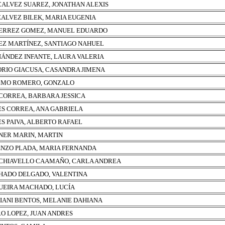
ALVEZ SUAREZ, JONATHAN ALEXIS
ALVEZ BILEK, MARIA EUGENIA
ERREZ GOMEZ, MANUEL EDUARDO
Z MARTÍNEZ, SANTIAGO NAHUEL
ÁNDEZ INFANTE, LAURA VALERIA
RIO GIACUSA, CASANDRA JIMENA
MO ROMERO, GONZALO
CORREA, BARBARA JESSICA
ES CORREA, ANA GABRIELA
ES PAIVA, ALBERTO RAFAEL
NER MARIN, MARTIN
NZO PLADA, MARIA FERNANDA
HIAVELLO CAAMAÑO, CARLA ANDREA
ADO DELGADO, VALENTINA
EIRA MACHADO, LUCÍA
IANI BENTOS, MELANIE DAHIANA
O LOPEZ, JUAN ANDRES