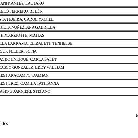
ANI NANTES, LAUTARO
ELÓ FERRERO, BELÉN
STA TEJEIRA, CAROL YAMILE
UETA NUÑEZ, ANA GABRIELA
K MARZIOTTE, MATIAS
LLA LARRAMA, ELIZABETH TENNEESE
OUR FELLER, SOFIA
CHO ENRIQUE, CARLA SALET
ASCO GONZALEZ, EDDY WILLIAM
ES PARACAMPO, DAMIAN
ES PEREZ, CAMILA TATHIANNA
ASIO GUARNIERI, STEFANO
nales