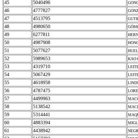
45
5040496
GONC
46
4777827
GONZ
47
4513795
GUTI
48
4980650
GÓME
49
6277811
HERN
50
4987908
HONO
51
5077627
HUEL
52
5989653
KAO 
53
4319710
LEIT
54
5067429
LEIT
55
4618958
LIND
56
4787475
LORE
57
4499963
MACC
58
5138542
MACH
59
5314441
MAQU
60
4883394
MIGL
61
4438942
NEGR