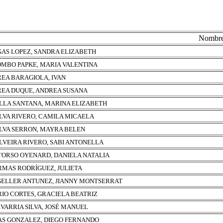
Nombr
AS LOPEZ, SANDRA ELIZABETH
MBO PAPKE, MARIA VALENTINA
EA BARAGIOLA, IVAN
EA DUQUE, ANDREA SUSANA
LLA SANTANA, MARINA ELIZABETH
ILVA RIVERO, CAMILA MICAELA
ILVA SERRON, MAYRA BELEN
ILVEIRA RIVERO, SABI ANTONELLA
'ORSO OYENARD, DANIELA NATALIA
RMAS RODRÍGUEZ, JULIETA
ELLER ANTUNEZ, JIANNY MONTSERRAT
RIO CORTES, GRACIELA BEATRIZ
VARRIA SILVA, JOSÉ MANUEL
AS GONZALEZ, DIEGO FERNANDO