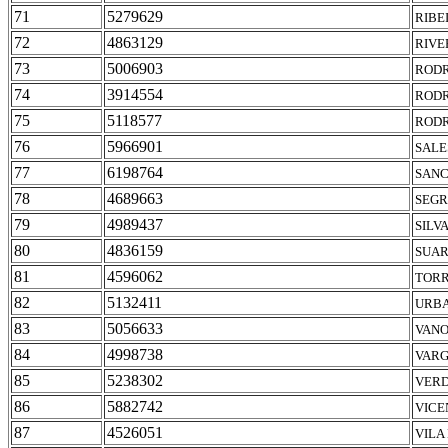
71
5279629
RIBE
72
4863129
RIVE
73
5006903
RODR
74
3914554
RODR
75
5118577
RODR
76
5966901
SALE
77
6198764
SANC
78
4689663
SEGR
79
4989437
SILV
80
4836159
SUAR
81
4596062
TORR
82
5132411
URBA
83
5056633
VANO
84
4998738
VARG
85
5238302
VERD
86
5882742
VICE
87
4526051
VILA