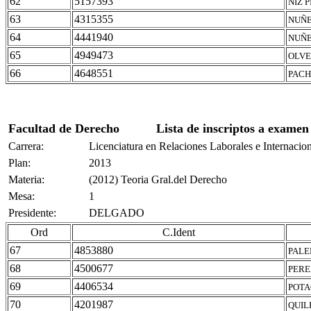
62
5157393
NIZ 
63
4315355
NUÑE
64
4441940
NUÑE
65
4949473
OLVE
66
4648551
PACH
Facultad de Derecho
Lista de inscriptos a examen
Carrera:
Licenciatura en Relaciones Laborales e Internacio
Plan:
2013
Materia:
(2012) Teoria Gral.del Derecho
Mesa:
1
Presidente:
DELGADO
Ord
C.Ident
67
4853880
PALE
68
4500677
PERE
69
4406534
POTA
70
4201987
QUIL