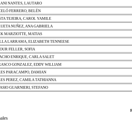
ANI NANTES, LAUTARO
ELÓ FERRERO, BELÉN
STA TEJEIRA, CAROL YAMILE
UETA NUÑEZ, ANA GABRIELA
K MARZIOTTE, MATIAS
LLA LARRAMA, ELIZABETH TENNEESE
OUR FELLER, SOFIA
CHO ENRIQUE, CARLA SALET
ASCO GONZALEZ, EDDY WILLIAM
ES PARACAMPO, DAMIAN
ES PEREZ, CAMILA TATHIANNA
ASIO GUARNIERI, STEFANO
nales