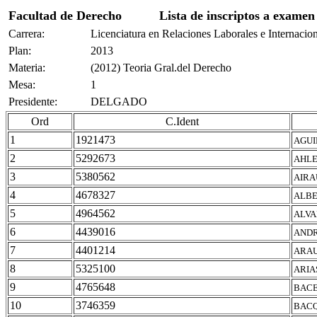
Facultad de Derecho
Lista de inscriptos a examen
Carrera:
Licenciatura en Relaciones Laborales e Internacio
Plan:
2013
Materia:
(2012) Teoria Gral.del Derecho
Mesa:
1
Presidente:
DELGADO
Ord
C.Ident
1
1921473
AGUI
2
5292673
AHLE
3
5380562
AIRA
4
4678327
ALBE
5
4964562
ALVA
6
4439016
ANDR
7
4401214
ARAU
8
5325100
ARIA
9
4765648
BACE
10
3746359
BACQ