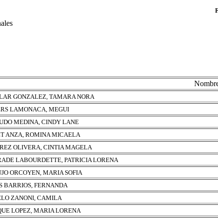
nales
Nombr
LAR GONZALEZ, TAMARA NORA
RS LAMONACA, MEGUI
UDO MEDINA, CINDY LANE
T ANZA, ROMINA MICAELA
REZ OLIVERA, CINTIA MAGELA
ADE LABOURDETTE, PATRICIA LORENA
JO ORCOYEN, MARIA SOFIA
S BARRIOS, FERNANDA
LO ZANONI, CAMILA
UE LOPEZ, MARIA LORENA