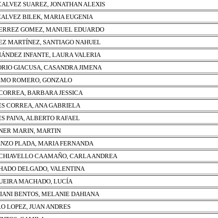
ALVEZ SUAREZ, JONATHAN ALEXIS
ALVEZ BILEK, MARIA EUGENIA
ERREZ GOMEZ, MANUEL EDUARDO
Z MARTÍNEZ, SANTIAGO NAHUEL
ÁNDEZ INFANTE, LAURA VALERIA
RIO GIACUSA, CASANDRA JIMENA
MO ROMERO, GONZALO
CORREA, BARBARA JESSICA
ES CORREA, ANA GABRIELA
ES PAIVA, ALBERTO RAFAEL
NER MARIN, MARTIN
NZO PLADA, MARIA FERNANDA
HIAVELLO CAAMAÑO, CARLA ANDREA
ADO DELGADO, VALENTINA
EIRA MACHADO, LUCÍA
IANI BENTOS, MELANIE DAHIANA
O LOPEZ, JUAN ANDRES