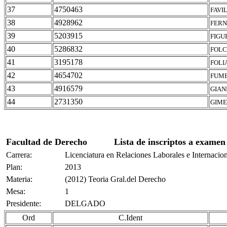
37
4750463
FAVI
38
4928962
FERN
39
5203915
FIGU
40
5286832
FOLC
41
3195178
FOLI
42
4654702
FUME
43
4916579
GIAN
44
2731350
GIME
Facultad de Derecho
Lista de inscriptos a examen
Carrera:
Licenciatura en Relaciones Laborales e Internacio
Plan:
2013
Materia:
(2012) Teoria Gral.del Derecho
Mesa:
1
Presidente:
DELGADO
Ord
C.Ident