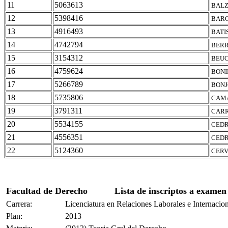
11
5063613
BALZ
12
5398416
BARC
13
4916493
BATI
14
4742794
BERR
15
3154312
BEUC
16
4759624
BONI
17
5266789
BONJ
18
5735806
CAMA
19
3791311
CARR
20
5534155
CEDR
21
4556351
CEDR
22
5124360
CERV
Facultad de Derecho
Lista de inscriptos a examen
Carrera:
Licenciatura en Relaciones Laborales e Internacio
Plan:
2013