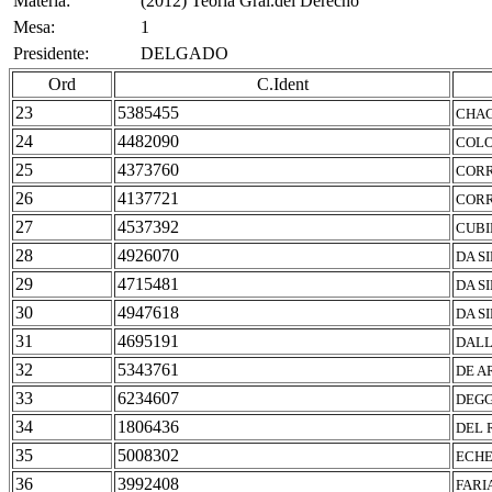
Materia:
(2012) Teoria Gral.del Derecho
Mesa:
1
Presidente:
DELGADO
Ord
C.Ident
23
5385455
CHAG
24
4482090
COLO
25
4373760
CORR
26
4137721
CORR
27
4537392
CUBI
28
4926070
DA S
29
4715481
DA S
30
4947618
DA S
31
4695191
DALL
32
5343761
DE A
33
6234607
DEGG
34
1806436
DEL 
35
5008302
ECHE
36
3992408
FARI