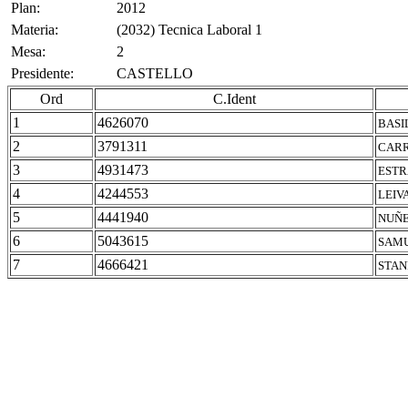
Plan:
2012
Materia:
(2032) Tecnica Laboral 1
Mesa:
2
Presidente:
CASTELLO
Ord
C.Ident
1
4626070
BASI
2
3791311
CARR
3
4931473
ESTR
4
4244553
LEIV
5
4441940
NUÑE
6
5043615
SAMU
7
4666421
STAN