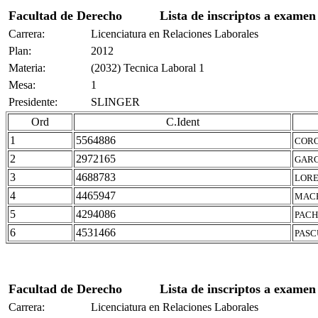
Facultad de Derecho
Lista de inscriptos a examen
Carrera:
Licenciatura en Relaciones Laborales
Plan:
2012
Materia:
(2032) Tecnica Laboral 1
Mesa:
1
Presidente:
SLINGER
Ord
C.Ident
1
5564886
CORO
2
2972165
GARC
3
4688783
LORE
4
4465947
MACH
5
4294086
PACH
6
4531466
PASC
Facultad de Derecho
Lista de inscriptos a examen
Carrera:
Licenciatura en Relaciones Laborales