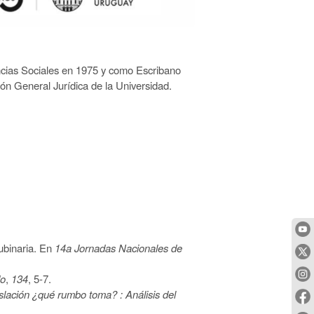
ncias Sociales en 1975 y como Escribano
ión General Jurídica de la Universidad.
cubinaria. En
14a Jornadas Nacionales de
do
,
134
, 5-7.
gislación ¿qué rumbo toma? :
A
nálisis del
.