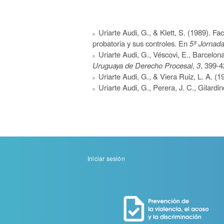
Uriarte Audi, G.,
&
Klett, S. (1989). Fac
probatoria y sus controles. En
5ª Jornad
Uriarte Audi, G., Véscovi, E., Barcelo
Uruguaya de Derecho Procesal
,
3
, 399-4
Uriarte Audi, G.,
&
Viera Ruiz, L. A. (1
Uriarte Audi, G., Perera, J. C., Gilardin
Menu
Iniciar sesión
de
cuenta
de
usuario