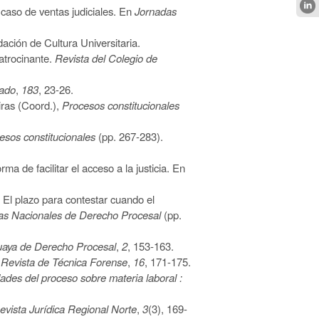
l caso de ventas judiciales. En
Jornadas
ación de Cultura Universitaria.
atrocinante.
Revista del Colegio de
gado
,
183
, 23-26.
ras (
C
oord.),
Procesos constitucionales
esos constitucionales
(pp. 267-283).
rma de facilitar el acceso a la justicia. En
:
E
l plazo para contestar cuando el
as Nacionales de Derecho Procesal
(pp.
uaya de Derecho Procesal
,
2
, 153-163.
.
Revista de Técnica Forense
,
16
, 171-175.
ades del proceso sobre materia laboral :
evista Jurídica Regional Norte
,
3
(3), 169-