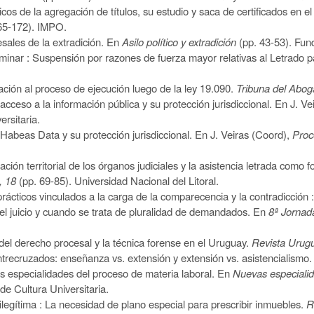
cos de la agregación de títulos, su estudio y saca de certificados en e
65-172). IMPO.
esales de la extradición. En
Asilo político y extradición
(pp. 43-53). Fund
iminar :
S
uspensión por razones de fuerza mayor relativas al Letrado p
ación al proceso de ejecución luego de la ley 19.090.
Tribuna del Abo
cceso a la información pública y su protección jurisdiccional. En J. Vei
rsitaria.
Habeas Data y su protección jurisdiccional. En J. Veiras (
C
oord),
Proc
ción territorial de los órganos judiciales y la asistencia letrada como fo
, 18
(pp. 69-85). Universidad Nacional del Litoral.
rácticos vinculados a la carga de la comparecencia y la contradicción 
el juicio y cuando se trata de pluralidad de demandados. En
8
ª Jornad
del derecho procesal y la técnica forense en el Uruguay.
Revista Urug
ntrecruzados: enseñanza vs. extensión y extensión vs. asistencialismo
s especialidades del proceso de materia laboral. En
Nuevas especialid
e Cultura Universitaria.
ilegítima :
L
a necesidad de plano especial para prescribir inmuebles.
R