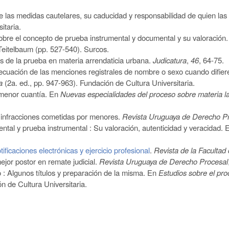
e las medidas cautelares, su caducidad y responsabilidad de quien las
itaria.
obre el concepto de prueba instrumental y documental y su valoració
Teitelbaum (pp. 527-540). Surcos.
es de la prueba en materia arrendaticia urbana.
Judicatura
,
46
, 64-75.
ecuación de las menciones registrales de nombre o sexo cuando difiere
a
(2a. ed., pp. 947-963). Fundación de Cultura Universitaria.
 menor cuantía. En
Nuevas especialidades del proceso sobre materia la
r infracciones cometidas por menores.
Revista Uruguaya de Derecho P
ntal y prueba instrumental : Su valoración, autenticidad y veracidad.
ficaciones electrónicas y ejercicio profesional
.
Revista de la Facultad
ejor postor en remate judicial.
Revista Uruguaya de Derecho Procesal
o :
A
lgunos títulos y preparación de la misma. En
Estudios sobre el pr
n de Cultura Universitaria.