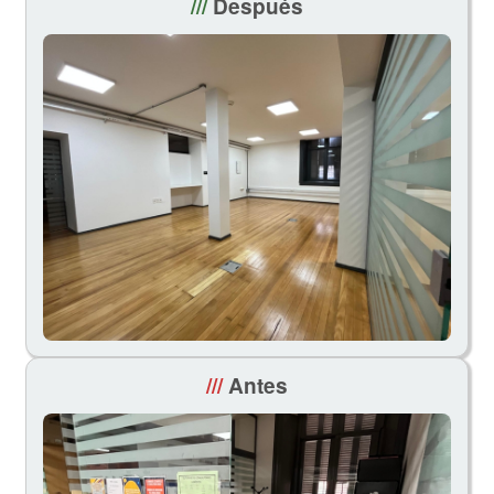
///
Después
///
Antes