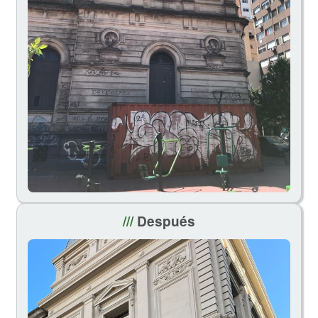
///
Después