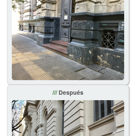
///
Después