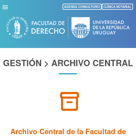
Pasar
AGENDA CONSULTORIO
CLÍNICA NOTARIAL
al
contenido
principal
GESTIÓN > ARCHIVO CENTRAL
inventory_2
Archivo Central de la Facultad de