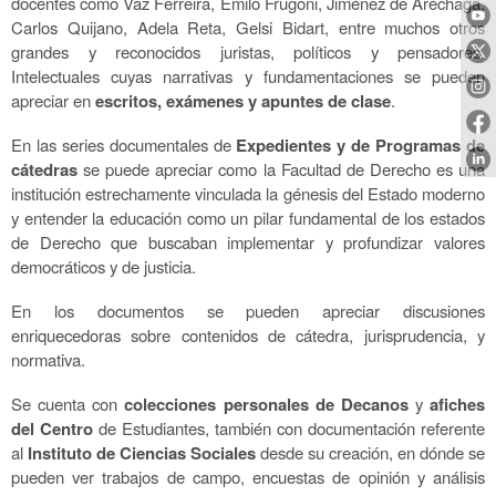
docentes
como Vaz Ferreira, Emilo Frugoni, Jiménez de Aréchaga,
Carlos Quijano, Adela Reta, Gelsi Bidart, entre muchos otros
grandes y reconocidos juristas, políticos y pensadores.
Intelectuales cuyas narrativas y fundamentaciones se pueden
apreciar en
escritos, exámenes y apuntes de clase
.
En las series documentales de
Expedientes y de Programas de
cátedras
se puede apreciar como la Facultad de Derecho es una
institución estrechamente vinculada la génesis de
l E
stado moderno
y entender la educación como un pilar fundamental de los estados
de
D
erecho que buscaban implementar y profundizar valores
democráticos y de justicia.
En los documentos se puede
n
apreciar discusiones
enriquecedoras sobre contenidos de cátedra, jurisprudencia, y
normativa.
Se cuenta c
on
colecciones personales de Decanos
y
afiches
del Centro
de Estudiantes, también con documentación referente
al
Instituto de Ciencias Sociales
desde su creación,
e
n dónde se
pueden
ver
trabajos de campo, encuestas de opinión y análisis