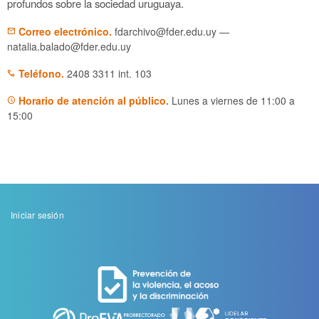
profundos sobre la sociedad uruguaya.
Correo electrónico.
fdarchivo
—
mail
natalia.balado
Teléfono.
2408 3311 int. 103
phone
Horario de atención al público.
Lunes a viernes de 11:00 a
schedule
15:00
Menu
Iniciar sesión
de
cuenta
de
usuario