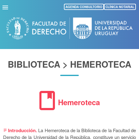
Pasar
AGENDA CONSULTORIO
CLÍNICA NOTARIAL
al
contenido
principal
BIBLIOTECA > HEMEROTECA
book
Hemeroteca
Introducción.
La Hemeroteca de la Biblioteca de la Facultad de
subject
Derecho de la Universidad de la República, constituye un servicio