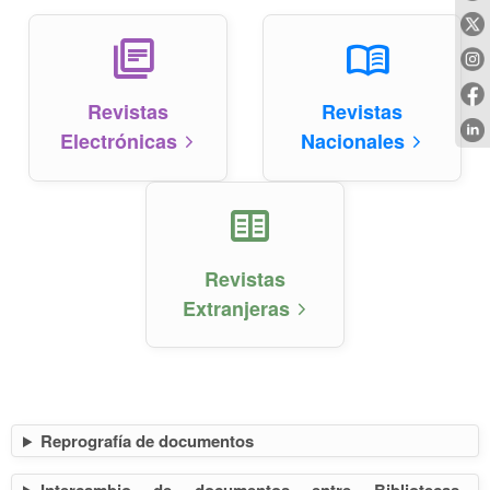
library_books
menu_book
Revistas
Revistas
Electrónicas
Nacionales
arrow_forward_ios
arrow_forward_ios
two_pager
Revistas
Extranjeras
arrow_forward_ios
Reprografía de documentos