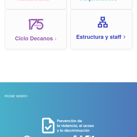
lan
Estructura y staff
Ciclo Decanos
arrow_forward_ios
arrow_forward_ios
Menu
Iniciar sesión
de
cuenta
de
usuario