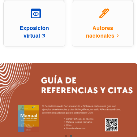
preview
ink_pen
Exposición
Autores
virtual
nacionales
open_in_new
arrow_forward_ios