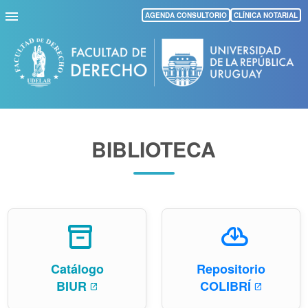
Pasar
AGENDA CONSULTORIO
CLÍNICA NOTARIAL
al
contenido
principal
BIBLIOTECA
inventory_2
cloud_download
Catálogo
Repositorio
BIUR
COLIBRÍ
open_in_new
open_in_new