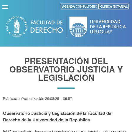
Pasar
AGENDA CONSULTORIO
CLÍNICA NOTARIAL
al
contenido
principal
PRESENTACIÓN DEL
OBSERVATORIO JUSTICIA Y
LEGISLACIÓN
Publicación/Actualización
26/08/25 – 09:57
Observatorio Justicia y Legislación de la Facultad de
Derecho de la Universidad de la República
El Observatorio
Justicia y Legislación
es una iniciativa que surge a