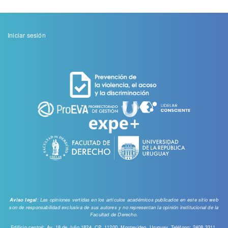
Menu
Iniciar sesión
de
cuenta
de
usuario
: Las opiniones vertidas en los artículos académicos publicados en este sitio web
Aviso legal
son de responsabilidad exclusiva de sus autores y no representan la opinión institucional de la
Facultad de Derecho.
Edificio central: Av. 18 de Julio 1824, CP. 11200, Montevideo, Uruguay. Teléfono: 2408 3311.