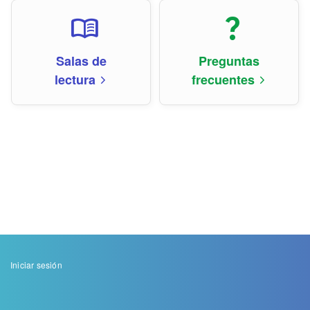
menu_book
question_mark
Salas de
Preguntas
lectura
frecuentes
arrow_forward_ios
arrow_forward_ios
Menu
Iniciar sesión
de
cuenta