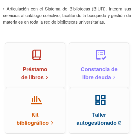
• Articulación con el Sistema de Bibliotecas (BIUR). Integra sus
servicios al catálogo colectivo, facilitando la búsqueda y gestión de
materiales en toda la red de bibliotecas universitarias.
book_2
list_alt_check
Préstamo
Constancia de
de libros
libre deuda
arrow_forward_ios
arrow_forward_ios
newsstand
dashboard
Kit
Taller
bibliográfico
autogestionado
arrow_forward_ios
open_in_new