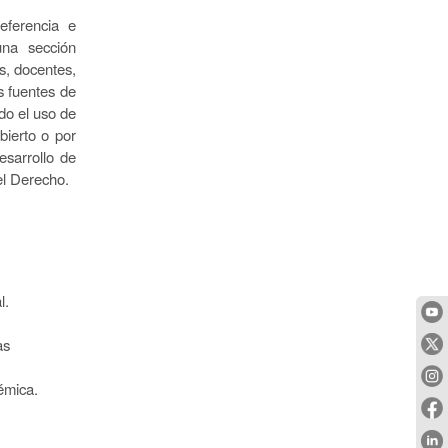
eferencia e
una sección
s, docentes,
s fuentes de
ndo el uso de
bierto o por
esarrollo de
el Derecho.
l.
as
démica.