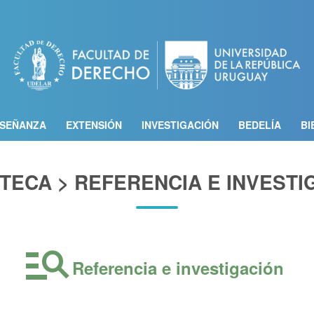
Pasar
al
contenido
principal
SEÑANZA
EXTENSIÓN
INVESTIGACIÓN
BEDELÍA
BI
OTECA > REFERENCIA E INVESTI
manage_search
Referencia e investigación