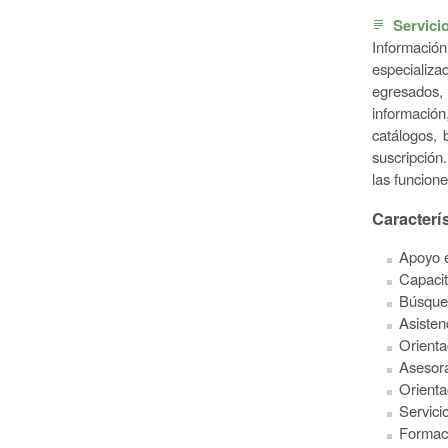
Servicio
subject
Informació
especializa
egresados, 
información,
catálogos, 
suscripción
las funcion
Caracterí
Apoyo e
Capacit
Búsqued
Asisten
Orienta
Asesora
Orienta
Servici
Formaci