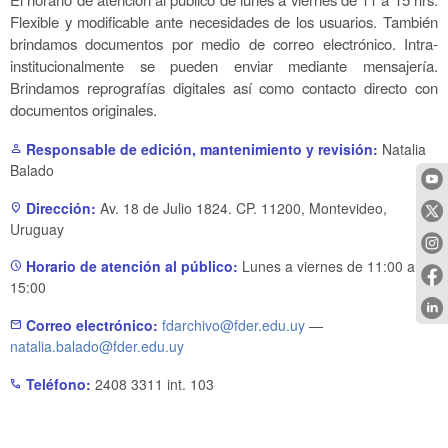
Flexible y modificable ante necesidades de los usuarios. También
brindamos documentos por medio de correo electrónico. Intra-
institucionalmente se pueden enviar mediante mensajería.
Brindamos reprografías digitales así como contacto directo con
documentos originales.
Responsable de edición, mantenimiento y revisión:
Natalia
person
Balado
Dirección:
Av. 18 de Julio 1824. CP. 11200, Montevideo,
location_on
Uruguay
Horario de atención al público:
Lunes a viernes de 11:00 a
schedule
15:00
Correo electrónico:
fdarchivo@fder.edu.uy
—
mail
natalia.balado@fder.edu.uy
Teléfono:
2408 3311 int. 103
phone