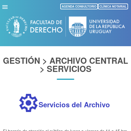
Pasar
AGENDA CONSULTORIO
CLÍNICA NOTARIAL
al
contenido
principal
GESTIÓN > ARCHIVO CENTRAL
> SERVICIOS
settings
Servicios del Archivo
El horario de atención al público de lunes a viernes de 11 a 15 hrs.