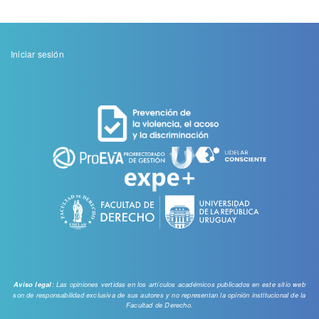
Menu
Iniciar sesión
de
cuenta
de
usuario
: Las opiniones vertidas en los artículos académicos publicados en este sitio web
Aviso legal
son de responsabilidad exclusiva de sus autores y no representan la opinión institucional de la
Facultad de Derecho.