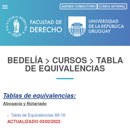
Pasar
AGENDA CONSULTORIO
CLÍNICA NOTARIAL
al
contenido
principal
BEDELÍA > CURSOS > TABLA
DE EQUIVALENCIAS
Tablas de equivalencias:
Abogacía y Notariado
Tabla de Equivalencias 89-16
ACTUALIZADO 03/02/2022