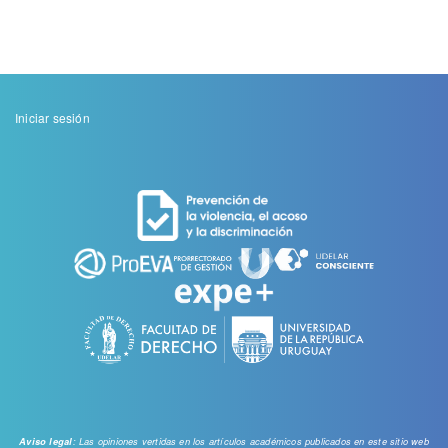
Menu
Iniciar sesión
de
cuenta
de
usuario
: Las opiniones vertidas en los artículos académicos publicados en este sitio web
Aviso legal