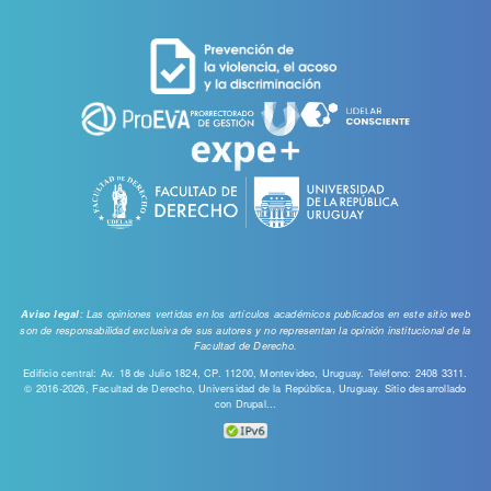
cuenta
de
usuario
: Las opiniones vertidas en los artículos académicos publicados en este sitio web
Aviso legal
son de responsabilidad exclusiva de sus autores y no representan la opinión institucional de la
Facultad de Derecho.
Edificio central: Av. 18 de Julio 1824, CP. 11200, Montevideo, Uruguay. Teléfono: 2408 3311.
© 2016-2026, Facultad de Derecho, Universidad de la República, Uruguay. Sitio desarrollado
con
Drupal...