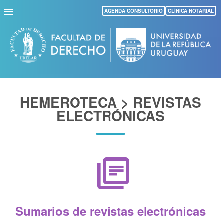
Pasar
AGENDA CONSULTORIO
CLÍNICA NOTARIAL
al
contenido
principal
HEMEROTECA > REVISTAS
ELECTRÓNICAS
library_books
Sumarios de revistas electrónicas