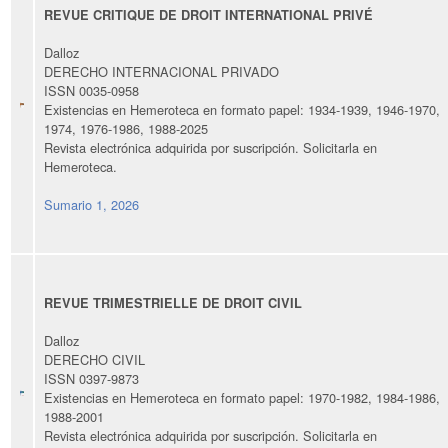
REVUE CRITIQUE DE DROIT INTERNATIONAL PRIVÉ
Dalloz
DERECHO INTERNACIONAL PRIVADO
ISSN 0035-0958
Existencias en Hemeroteca en formato papel:
1934
-
1939
,
1946
-
1970,
1974, 1976-1986, 1988-
202
5
R
evista electrónica adquirida por suscripción. Solicitarla en
Hemeroteca.
Sumario 1, 2026
REVUE TRIMESTRIELLE DE DROIT CIVIL
Dalloz
DERECHO CIVIL
ISSN 0397-9873
Existencias en Hemeroteca en formato papel:
1
9
70
-
19
82
,
19
84
-
19
86
,
19
88
-
2001
R
evista electrónica adquirida por suscripción. Solicitarla en