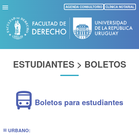
Pasar
AGENDA CONSULTORIO
CLÍNICA NOTARIAL
al
contenido
principal
ESTUDIANTES > BOLETOS
directions_bus
Boletos para estudiantes
URBANO:
transit_ticket