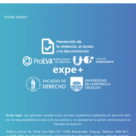
Menu
Iniciar sesión
de
cuenta
de
usuario
: Las opiniones vertidas en los artículos académicos publicados en este sitio web
Aviso legal
son de responsabilidad exclusiva de sus autores y no representan la opinión institucional de la
Facultad de Derecho.
Edificio central: Av. 18 de Julio 1824, CP. 11200, Montevideo, Uruguay. Teléfono: 2408 3311.
© 2016-2026, Facultad de Derecho, Universidad de la República, Uruguay. Sitio desarrollado