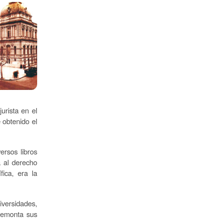
urista en el
 obtenido el
ersos libros
a al derecho
fica, era la
iversidades,
 remonta sus