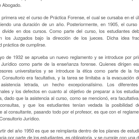
e Abogado.
 primera vez el curso de Práctica Forense, el cual se cursaba en el ú
niendo una duración de un año. Posteriormente, en 1905, el curso
 divide en dos cursos. Como parte del curso, los estudiantes debí
en los Juzgados bajo la dirección de los jueces. Dicha idea fra
d práctica de cumplirse.
yo de 1932 se aprueba un nuevo reglamento y se introduce por pri
 Jurídico como parte de la enseñanza forense. Quienes dirigen es
esores universitarios y se introduce la ética como parte de la f
a Consultorio era facultativa, y la tarea se limitaba a la evacuación d
asistencia letrada, un hecho excepcionalísimo. Los diferente
nales y los defectos en cuanto al objetivo de preparar a los estudia
ca, dado que la asistencia al curso, como se mencionó, era facultativa,
 consultas, y que los estudiantes tenían vedada la posibilidad de
e al consultante, pasando todo por el profesor, es que con el reglam
Consultorio Jurídico.
rtir del año 1950 es que se reimplanta dentro de los planes de estudi
cia por parte de los estudiantes, es obligatoria, y se cumple con una 