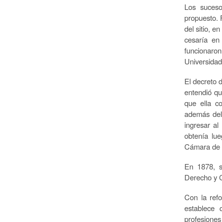
Los suceso
propuesto. 
del sitio, e
cesaría en
funcionaro
Universidad
El decreto 
entendió qu
que ella co
además del 
ingresar al
obtenía lue
Cámara de 
En 1878, s
Derecho y C
Con la ref
establece q
profesiones