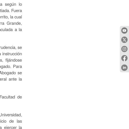
ia según lo
tiada. Fuera
rito, la cual
rra Grande,
culada a la
rudencia, se
 instrucción
s, fijándose
bogado. Para
e Abogado se
eral ante la
Facultad de
niversidad,
cicio de las
a ejercer la