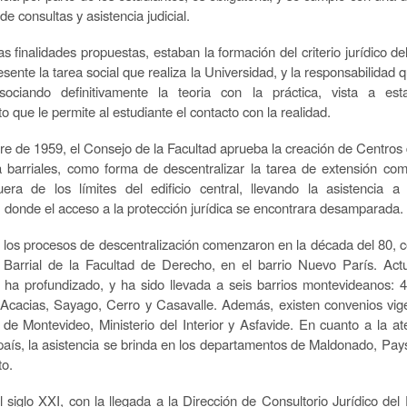
e consultas y asistencia judicial.
s finalidades propuestas, estaban la formación del criterio jurídico de
sente la tarea social que realiza la Universidad, y la responsabilidad
asociando definitivamente la teoria con la práctica, vista a e
 que le permite al estudiante el contacto con la realidad.
e de 1959, el Consejo de la Facultad aprueba la creación de Centros
a barriales, como forma de descentralizar la tarea de extensión com
uera de los límites del edificio central, llevando la asistencia a
, donde el acceso a la protección jurídica se encontrara desamparada.
, los procesos de descentralización comenzaron en la década del 80, c
 Barrial de la Facultad de Derecho, en el barrio Nuevo París. Act
 ha profundizado, y ha sido llevada a seis barrios montevideanos:
Acacias, Sayago, Cerro y Casavalle. Además, existen convenios vig
 de Montevideo, Ministerio del Interior y Asfavide. En cuanto a la at
l país, la asistencia se brinda en los departamentos de Maldonado, Pay
to.
el siglo XXI, con la llegada a la Dirección de Consultorio Jurídico del