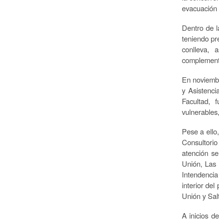
evacuación d
Dentro de la
teniendo pre
conlleva, 
complemento
En noviembr
y Asistenci
Facultad, f
vulnerables
Pese a ello
Consultorio
atención se
Unión, Las 
Intendencia
interior de
Unión y Sal
A inicios d