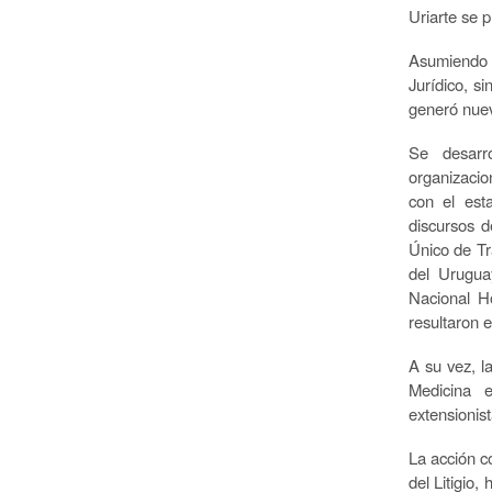
Uriarte se 
Asumiendo e
Jurídico, s
generó nuev
Se desarr
organizacio
con el est
discursos d
Único de T
del Urugua
Nacional Ho
resultaron 
A su vez, l
Medicina e
extensionis
La acción c
del Litigio