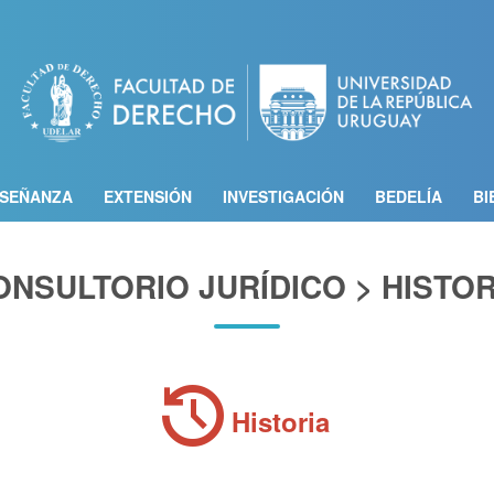
Pasar
al
contenido
principal
SEÑANZA
EXTENSIÓN
INVESTIGACIÓN
BEDELÍA
BI
ONSULTORIO JURÍDICO > HISTOR
history
Historia