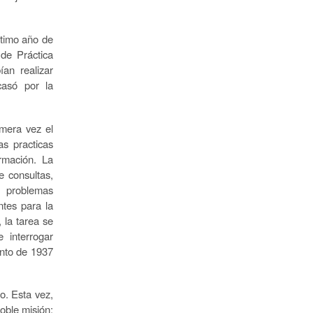
ltimo año de
 de Práctica
an realizar
casó por la
mera vez el
as practicas
ormación. La
e consultas,
s problemas
ntes para la
 la tarea se
 interrogar
ento de 1937
o. Esta vez,
doble misión: