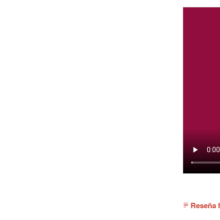
Reseña h
subject