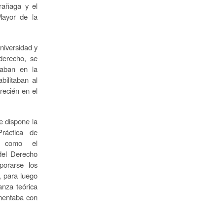
rañaga y el
Mayor de la
niversidad y
derecho, se
raban en la
bilitaban al
recién en el
e dispone la
ráctica de
, como el
del Derecho
porarse los
, para luego
anza teórica
ementaba con