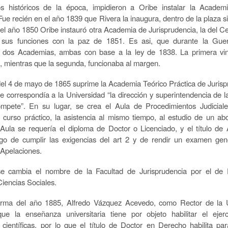
s históricos de la época, impidieron a Oribe instalar la Academ
Fue recién en el año 1839 que Rivera la inaugura, dentro de la plaza si
n el año 1850 Oribe instauró otra Academia de Jurisprudencia, la del Cer
 sus funciones con la paz de 1851. Es asi, que durante la Gue
n dos Academias, ambas con base a la ley de 1838. La primera vin
, mientras que la segunda, funcionaba al margen.
del 4 de mayo de 1865 suprime la Academia Teórico Práctica de Jurisp
e correspondía a la Universidad “la dirección y superintendencia de la
mpete”. En su lugar, se crea el Aula de Procedimientos Judiciale
curso práctico, la asistencia al mismo tiempo, al estudio de un a
 Aula se requería el diploma de Doctor o Licenciado, y el título d
go de cumplir las exigencias del art 2 y de rendir un examen gen
Apelaciones.
e cambia el nombre de la Facultad de Jurisprudencia por el de 
iencias Sociales.
orma del año 1885, Alfredo Vázquez Acevedo, como Rector de la U
ue la enseñanza universitaria tiene por objeto habilitar el ejer
 científicas, por lo que el título de Doctor en Derecho habilita par