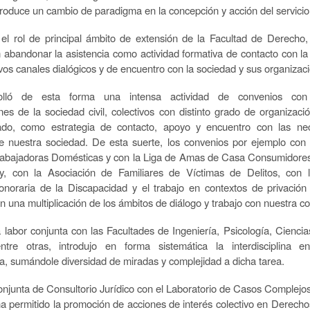
produce un cambio de paradigma en la concepción y acción del servicio
l rol de principal ámbito de extensión de la Facultad de Derecho,
in abandonar la asistencia como actividad formativa de contacto con l
os canales dialógicos y de encuentro con la sociedad y sus organizac
olló de esta forma una intensa actividad de convenios con s
nes de la sociedad civil, colectivos con distinto grado de organizació
ado, como estrategia de contacto, apoyo y encuentro con las ne
e nuestra sociedad. De esta suerte, los convenios por ejemplo con 
rabajadoras Domésticas y con la Liga de Amas de Casa Consumidores
y, con la Asociación de Familiares de Víctimas de Delitos, con 
noraria de la Discapacidad y el trabajo en contextos de privación 
en una multiplicación de los ámbitos de diálogo y trabajo con nuestra 
a labor conjunta con las Facultades de Ingeniería, Psicología, Ciencia
ntre otras, introdujo en forma sistemática la interdisciplina e
ta, sumándole diversidad de miradas y complejidad a dicha tarea.
onjunta de Consultorio Jurídico con el Laboratorio de Casos Complejos 
, ha permitido la promoción de acciones de interés colectivo en Derec