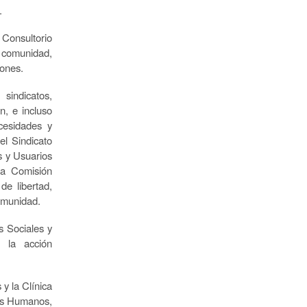
.
 Consultorio
a comunidad,
iones.
indicatos,
n, e incluso
cesidades y
el Sindicato
 y Usuarios
la Comisión
de libertad,
comunidad.
s Sociales y
n la acción
y la Clínica
hos Humanos,