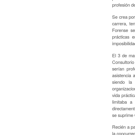
profesión d
Se crea por
carrera, te
Forense se
prácticas 
imposibilida
El 3 de ma
Consultorio
serían prof
asistencia 
siendo la 
organizacio
vida prácti
limitaba a
directament
se suprime 
Recién a pa
la concurren