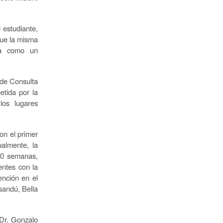
l estudiante,
 que la misma
sta como un
 de Consulta
etida por la
 los lugares
on el primer
ualmente, la
 40 semanas,
entes con la
ención en el
sandú, Bella
 Dr. Gonzalo