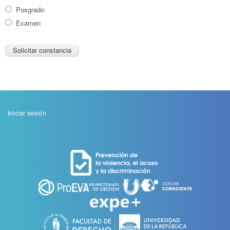
Posgrado
Examen
Menu
Iniciar sesión
de
cuenta
de
usuario