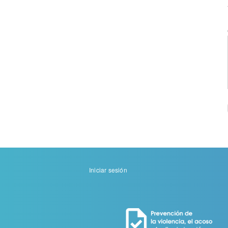
Menu
Iniciar sesión
de
cuenta
de
usuario