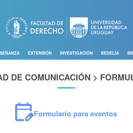
Pasar
al
contenido
principal
SEÑANZA
EXTENSIÓN
INVESTIGACIÓN
BEDELÍA
BI
AD DE COMUNICACIÓN > FORMU
edit_calendar
Formulario para eventos