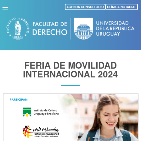
Pasar
AGENDA CONSULTORIO
CLÍNICA NOTARIAL
al
contenido
principal
FERIA DE MOVILIDAD
INTERNACIONAL 2024