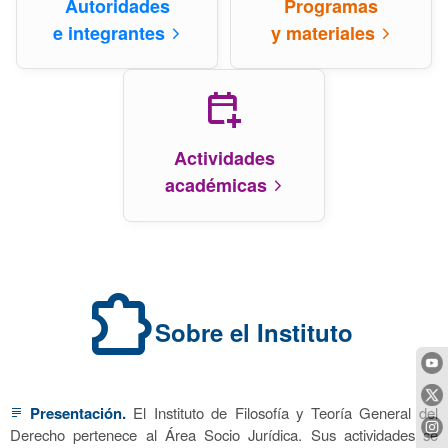
Autoridades
Programas
e integrantes
y materiales
arrow_forward_ios
arrow_forward_ios
calendar_add_on
Actividades
académicas
arrow_forward_ios
extension
Sobre el Instituto
Presentación.
El Instituto de Filosofía y Teoría General del
subject
Derecho pertenece al Área Socio Jurídica. Sus actividades se