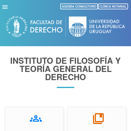
Pasar
AGENDA CONSULTORIO
CLÍNICA NOTARIAL
al
contenido
principal
INSTITUTO DE FILOSOFÍA Y
TEORÍA GENERAL DEL
DERECHO
groups
collections_bookmark