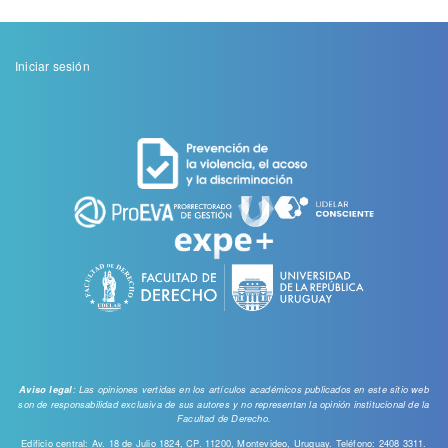
Menu
Iniciar sesión
de
cuenta
de
usuario
: Las opiniones vertidas en los artículos académicos publicados en este sitio web
Aviso legal
son de responsabilidad exclusiva de sus autores y no representan la opinión institucional de la
Facultad de Derecho.
Edificio central: Av. 18 de Julio 1824, CP. 11200, Montevideo, Uruguay. Teléfono: 2408 3311.