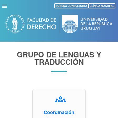
Pasar
AGENDA CONSULTORIO
CLÍNICA NOTARIAL
al
contenido
principal
GRUPO DE LENGUAS Y
TRADUCCIÓN
groups
Coordinación