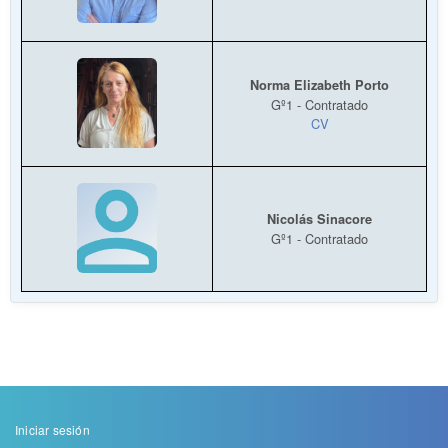
Norma Elizabeth Porto
Gº1 - Contratado
CV
Nicolás Sinacore
Gº1 - Contratado
Menu
Iniciar sesión