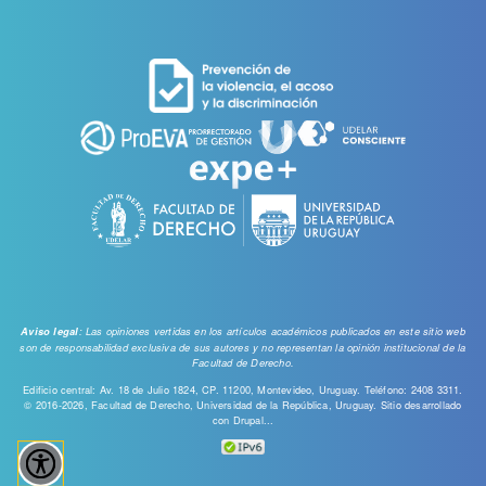
de
cuenta
de
usuario
: Las opiniones vertidas en los artículos académicos publicados en este sitio web
Aviso legal
son de responsabilidad exclusiva de sus autores y no representan la opinión institucional de la
Facultad de Derecho.
Edificio central: Av. 18 de Julio 1824, CP. 11200, Montevideo, Uruguay. Teléfono: 2408 3311.
© 2016-2026, Facultad de Derecho, Universidad de la República, Uruguay. Sitio desarrollado
con
Drupal...