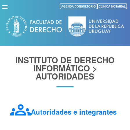
Pasar
AGENDA CONSULTORIO
CLÍNICA NOTARIAL
al
contenido
principal
INSTITUTO DE DERECHO
INFORMÁTICO >
AUTORIDADES
groups
Autoridades e integrantes