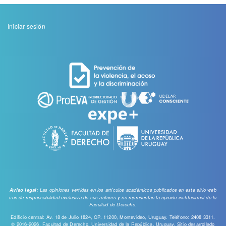
Menu
Iniciar sesión
de
cuenta
de
usuario
: Las opiniones vertidas en los artículos académicos publicados en este sitio web
Aviso legal
son de responsabilidad exclusiva de sus autores y no representan la opinión institucional de la
Facultad de Derecho.
Edificio central: Av. 18 de Julio 1824, CP. 11200, Montevideo, Uruguay. Teléfono: 2408 3311.
© 2016-2026, Facultad de Derecho, Universidad de la República, Uruguay. Sitio desarrollado