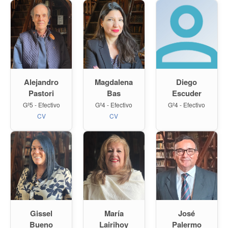
Alejandro
Magdalena
Diego
Pastori
Bas
Escuder
Gº5 - Efectivo
Gº4 - Efectivo
Gº4 - Efectivo
CV
CV
Gissel
María
José
Bueno
Lairihoy
Palermo