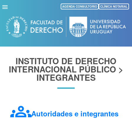
Pasar
AGENDA CONSULTORIO
CLÍNICA NOTARIAL
al
contenido
principal
INSTITUTO DE DERECHO
INTERNACIONAL PÚBLICO >
INTEGRANTES
groups
Autoridades e integrantes