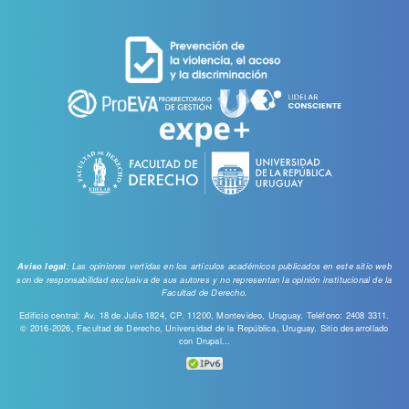
cuenta
de
usuario
: Las opiniones vertidas en los artículos académicos publicados en este sitio web
Aviso legal
son de responsabilidad exclusiva de sus autores y no representan la opinión institucional de la
Facultad de Derecho.
Edificio central: Av. 18 de Julio 1824, CP. 11200, Montevideo, Uruguay. Teléfono: 2408 3311.
© 2016-2026, Facultad de Derecho, Universidad de la República, Uruguay. Sitio desarrollado
con
Drupal...