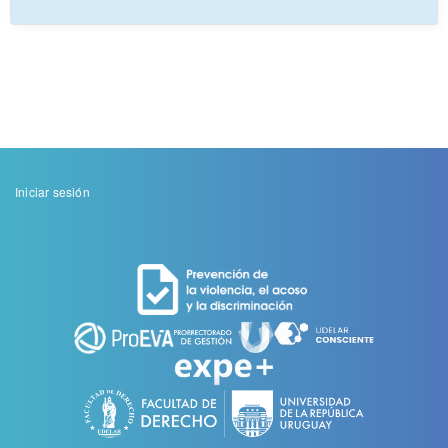
Menu
Iniciar sesión
de
cuenta
de
usuario