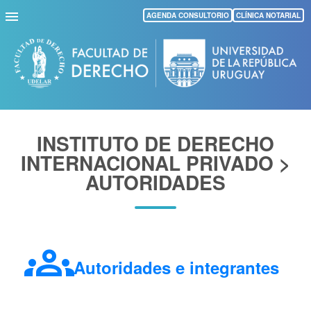
Pasar
AGENDA CONSULTORIO
CLÍNICA NOTARIAL
al
contenido
principal
INSTITUTO DE DERECHO
INTERNACIONAL PRIVADO >
AUTORIDADES
groups
Autoridades e integrantes