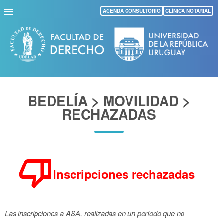
Pasar
AGENDA CONSULTORIO
CLÍNICA NOTARIAL
al
contenido
principal
BEDELÍA > MOVILIDAD >
RECHAZADAS
thumb_down
Inscripciones rechazadas
Las inscripciones a ASA, realizadas en un período que no