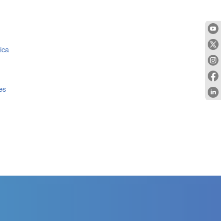
ica
es