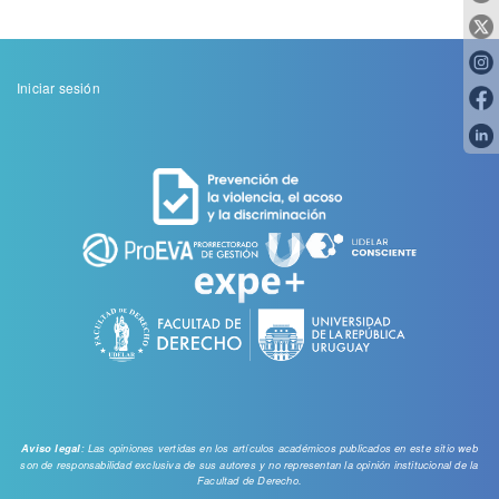
Menu
Iniciar sesión
de
cuenta
de
usuario
: Las opiniones vertidas en los artículos académicos publicados en este sitio web
Aviso legal
son de responsabilidad exclusiva de sus autores y no representan la opinión institucional de la
Facultad de Derecho.