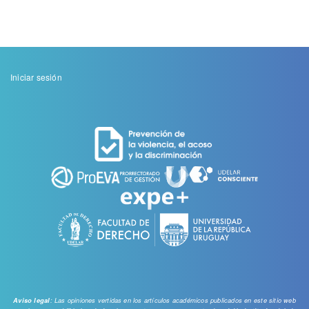
Menu
Iniciar sesión
de
cuenta
de
usuario
: Las opiniones vertidas en los artículos académicos publicados en este sitio web
Aviso legal