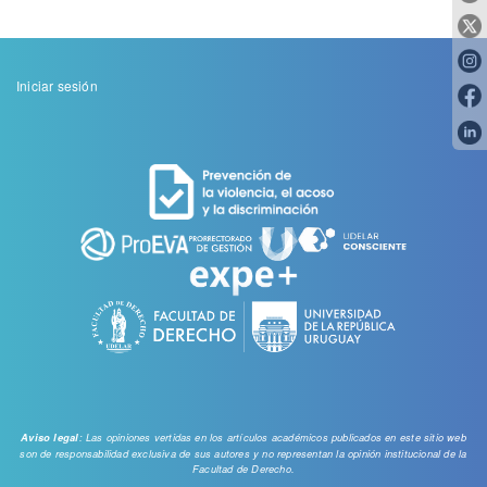
Menu
Iniciar sesión
de
cuenta
de
usuario
: Las opiniones vertidas en los artículos académicos publicados en este sitio web
Aviso legal
son de responsabilidad exclusiva de sus autores y no representan la opinión institucional de la
Facultad de Derecho.