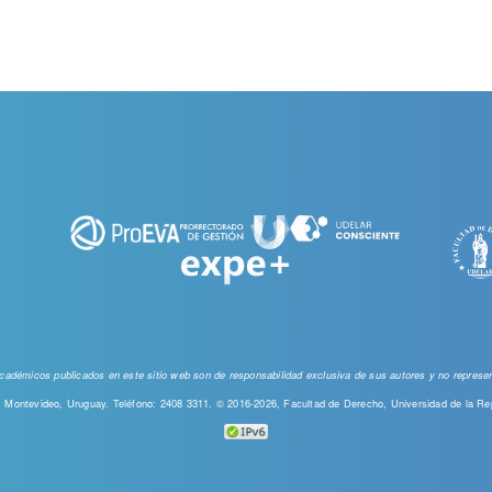
 académicos publicados en este sitio web
son de responsabilidad exclusiva de sus autores y no represent
00, Montevideo, Uruguay. Teléfono: 2408 3311. © 2016-2026, Facultad de Derecho, Universidad de la Re