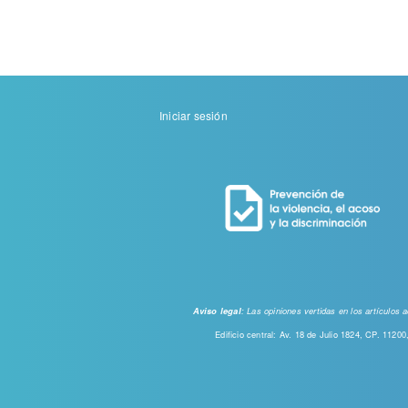
Menu
Iniciar sesión
de
cuenta
de
usuario
: Las opiniones vertidas en los artículos
Aviso legal
Edificio central: Av. 18 de Julio 1824, CP. 112