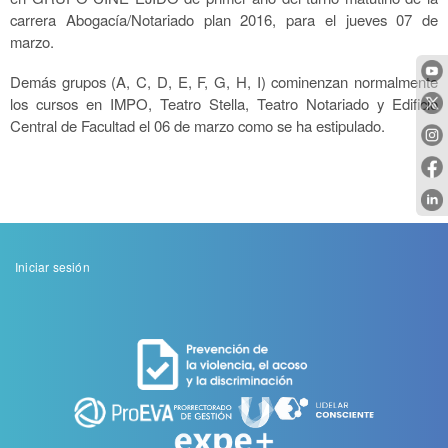
carrera Abogacía/Notariado plan 2016, para el jueves 07 de
marzo.
Demás grupos (A, C, D, E, F, G, H, I) cominenzan normalmente
los cursos en IMPO, Teatro Stella, Teatro Notariado y Edificio
Central de Facultad el 06 de marzo como se ha estipulado.
Menu
Iniciar sesión
de
cuenta
de
usuario