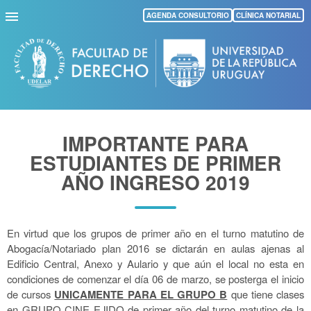
Pasar
AGENDA CONSULTORIO
CLÍNICA NOTARIAL
al
contenido
principal
IMPORTANTE PARA
ESTUDIANTES DE PRIMER
AÑO INGRESO 2019
En virtud que los grupos de primer año en el turno matutino de
Abogacía/Notariado plan 2016 se dictarán en aulas ajenas al
Edificio Central, Anexo y Aulario y que aún el local no esta en
condiciones de comenzar el día 06 de marzo, se posterga el inicio
de cursos
UNICAMENTE PARA EL GRUPO B
que tiene clases
en GRUPO CINE EJIDO de primer año del turno matutino de la