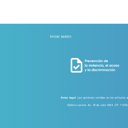
Menu
Iniciar sesión
de
cuenta
de
usuario
: Las opiniones vertidas en los artículos
Aviso legal
Edificio central: Av. 18 de Julio 1824, CP. 112