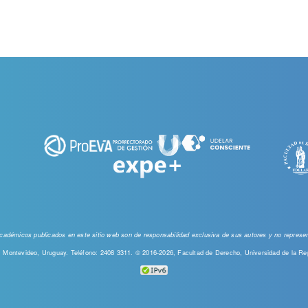
 académicos publicados en este sitio web
son de responsabilidad exclusiva de sus autores y no represent
00, Montevideo, Uruguay. Teléfono: 2408 3311. © 2016-2026, Facultad de Derecho, Universidad de la Re