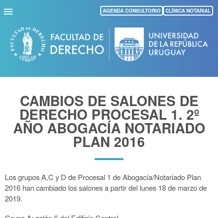
Pasar
AGENDA CONSULTORIO
CLÍNICA NOTARIAL
al
contenido
principal
CAMBIOS DE SALONES DE
DERECHO PROCESAL 1. 2º
AÑO ABOGACÍA NOTARIADO
PLAN 2016
Los grupos A,C y D de Procesal 1 de Abogacía/Notariado Plan
2016 han cambiado los salones a partir del lunes 18 de marzo de
2019.
Grupo A: salón 6 del Edificio Central