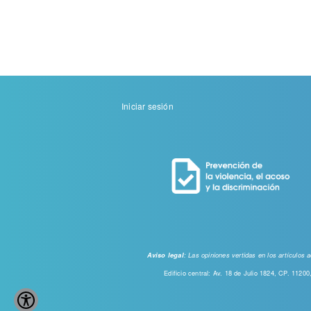
Menu
Iniciar sesión
de
cuenta
de
usuario
: Las opiniones vertidas en los artículos
Aviso legal
Edificio central: Av. 18 de Julio 1824, CP. 112