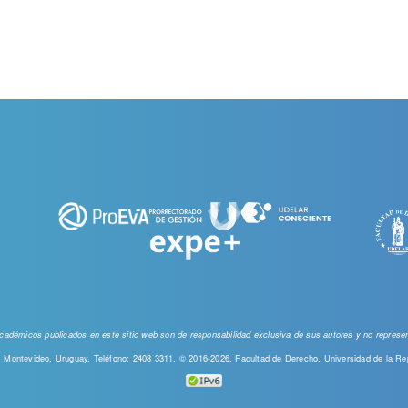
 académicos publicados en este sitio web
son de responsabilidad exclusiva de sus autores y no represent
00, Montevideo, Uruguay. Teléfono: 2408 3311. © 2016-2026, Facultad de Derecho, Universidad de la Re