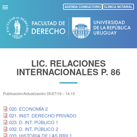
Pasar
AGENDA CONSULTORIO
CLÍNICA NOTARIAL
al
contenido
principal
LIC. RELACIONES
INTERNACIONALES P. 86
Publicación/Actualización
05/07/19 – 14:15
020. ECONOMÍA 2
021. INST. DERECHO PRIVADO
023. D. INT. PÚBLICO 1
032. D. INT. PÚBLICO 2
033. HISTORIA DE LAS RRII 1