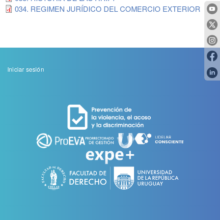
034. REGIMEN JURÍDICO DEL COMERCIO EXTERIOR
Menu
Iniciar sesión
de
cuenta
de
usuario