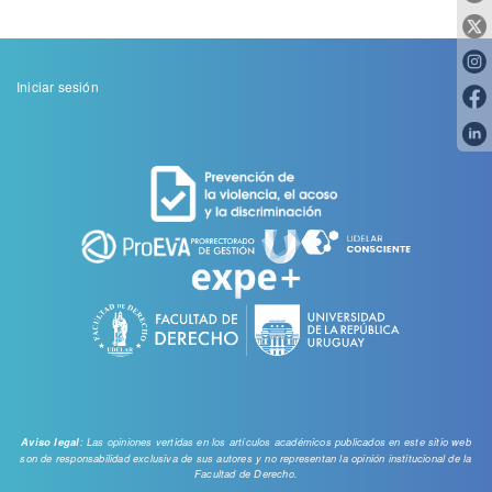
Menu
Iniciar sesión
de
cuenta
de
usuario
: Las opiniones vertidas en los artículos académicos publicados en este sitio web
Aviso legal
son de responsabilidad exclusiva de sus autores y no representan la opinión institucional de la
Facultad de Derecho.