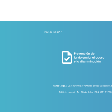
Menu
Iniciar sesión
de
cuenta
de
usuario
: Las opiniones vertidas en los artículos
Aviso legal
Edificio central: Av. 18 de Julio 1824, CP. 112