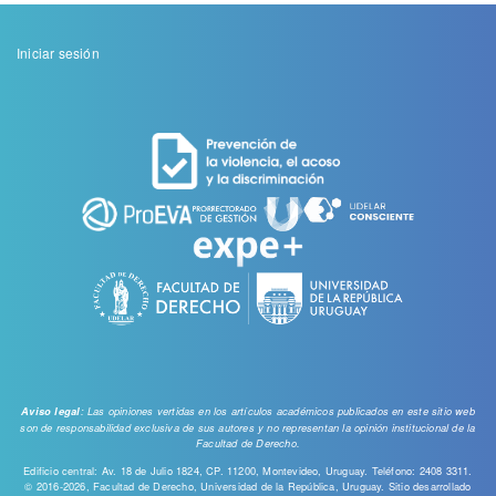
Menu
Iniciar sesión
de
cuenta
de
usuario
: Las opiniones vertidas en los artículos académicos publicados en este sitio web
Aviso legal
son de responsabilidad exclusiva de sus autores y no representan la opinión institucional de la
Facultad de Derecho.
Edificio central: Av. 18 de Julio 1824, CP. 11200, Montevideo, Uruguay. Teléfono: 2408 3311.
© 2016-2026, Facultad de Derecho, Universidad de la República, Uruguay. Sitio desarrollado