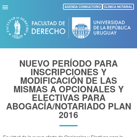
Pasar
AGENDA CONSULTORIO
CLÍNICA NOTARIAL
al
contenido
principal
NUEVO PERÍODO PARA
INSCRIPCIONES Y
MODIFICACIÓN DE LAS
MISMAS A OPCIONALES Y
ELECTIVAS PARA
ABOGACÍA/NOTARIADO PLAN
2016
En virtud de la nueva oferta de Opcionales y Electivas para la