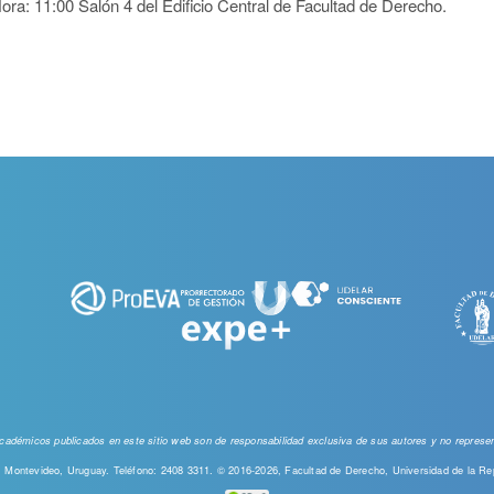
ra: 11:00 Salón 4 del Edificio Central de Facultad de Derecho.
 académicos publicados en este sitio web
son de responsabilidad exclusiva de sus autores y no represent
00, Montevideo, Uruguay. Teléfono: 2408 3311. © 2016-2026, Facultad de Derecho, Universidad de la Re