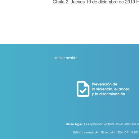
Chala 2: Jueves 19 de diciembre de 2019 Ho
Menu
Iniciar sesión
de
cuenta
de
usuario
: Las opiniones vertidas en los artículos
Aviso legal
Edificio central: Av. 18 de Julio 1824, CP. 112