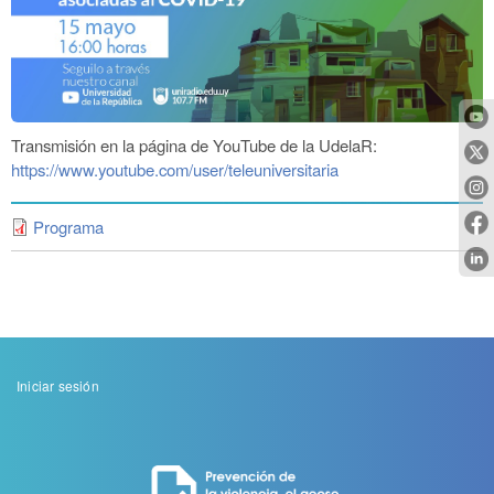
Transmisión en la página de YouTube de la UdelaR:
https://www.youtube.com/user/teleuniversitaria
Programa
Menu
Iniciar sesión
de
cuenta
de