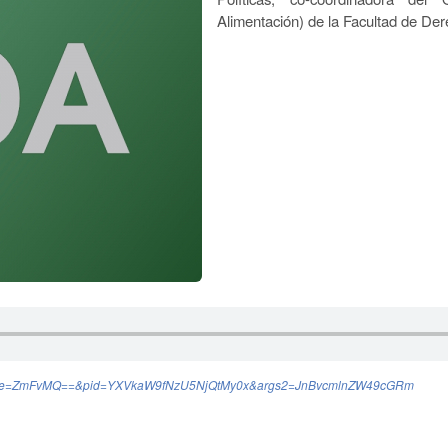
Alimentación) de la Facultad de Der
hp?&usre=ZmFvMQ==&pid=YXVkaW9fNzU5NjQtMy0x&args2=JnBvcmlnZW49cGRm