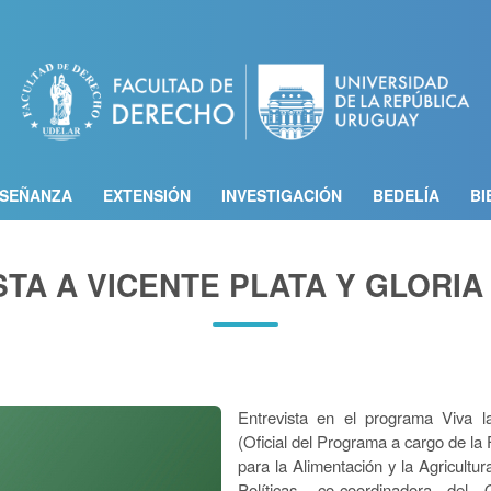
Pasar
al
contenido
principal
SEÑANZA
EXTENSIÓN
INVESTIGACIÓN
BEDELÍA
BI
TA A VICENTE PLATA Y GLORIA
Entrevista en el programa Viva l
(Oficial del Programa a cargo de l
para la Alimentación y la Agricultur
Políticas, co-coordinadora de