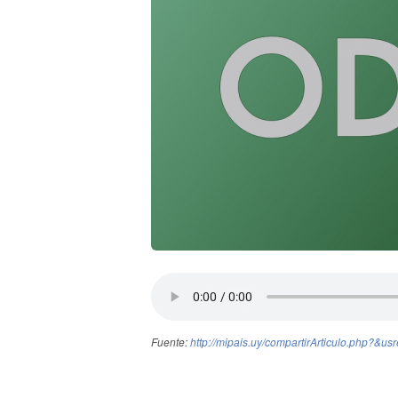
Fuente:
http://mipais.uy/compartirArticulo.p