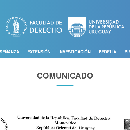
Pasar
al
contenido
principal
SEÑANZA
EXTENSIÓN
INVESTIGACIÓN
BEDELÍA
BI
COMUNICADO