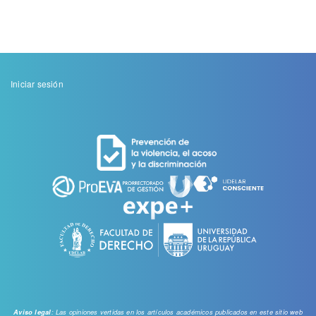
Menu
Iniciar sesión
de
cuenta
de
usuario
: Las opiniones vertidas en los artículos académicos publicados en este sitio web
Aviso legal