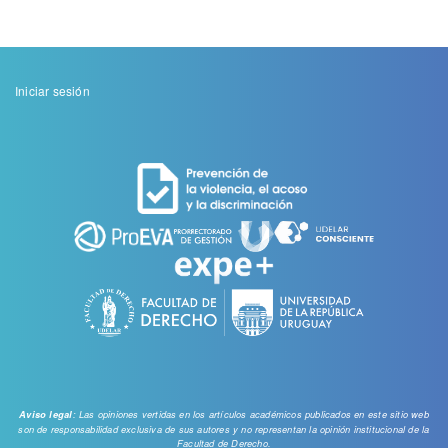
Menu
Iniciar sesión
de
cuenta
de
usuario
: Las opiniones vertidas en los artículos académicos publicados en este sitio web
Aviso legal
son de responsabilidad exclusiva de sus autores y no representan la opinión institucional de la
Facultad de Derecho.