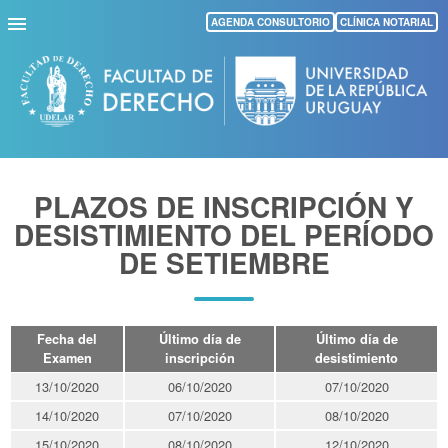
Pasar
AGENDA CONSULTORIO
CLÍNICA NOTARIAL
al
contenido
principal
PLAZOS DE INSCRIPCIÓN Y
DESISTIMIENTO DEL PERÍODO
DE SETIEMBRE
Fecha del
Último día de
Último día de
Examen
inscripción
desistimiento
13/10/2020
06/10/2020
07/10/2020
14/10/2020
07/10/2020
08/10/2020
15/10/2020
08/10/2020
12/10/2020