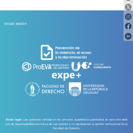
Menu
Iniciar sesión
de
cuenta
de
usuario
: Las opiniones vertidas en los artículos académicos publicados en este sitio web
Aviso legal
son de responsabilidad exclusiva de sus autores y no representan la opinión institucional de la
Facultad de Derecho.