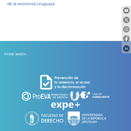
de la economía uruguaya
Menu
Iniciar sesión
de
cuenta
de
usuario